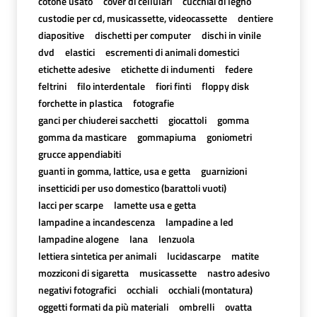
cotone usato
cover di cellulari
cucchiai di legno
custodie per cd, musicassette, videocassette
dentiere
diapositive
dischetti per computer
dischi in vinile
dvd
elastici
escrementi di animali domestici
etichette adesive
etichette di indumenti
federe
feltrini
filo interdentale
fiori finti
floppy disk
forchette in plastica
fotografie
ganci per chiuderei sacchetti
giocattoli
gomma
gomma da masticare
gommapiuma
goniometri
grucce appendiabiti
guanti in gomma, lattice, usa e getta
guarnizioni
insetticidi per uso domestico (barattoli vuoti)
lacci per scarpe
lamette usa e getta
lampadine a incandescenza
lampadine a led
lampadine alogene
lana
lenzuola
lettiera sintetica per animali
lucidascarpe
matite
mozziconi di sigaretta
musicassette
nastro adesivo
negativi fotografici
occhiali
occhiali (montatura)
oggetti formati da più materiali
ombrelli
ovatta