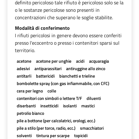
definito pericoloso tale rifiuto è pericoloso solo se la
o le sostanze pericolose sono presenti in
concentrazioni che superano le soglie stabilite.
Modalità di conferimento
I rifiuti pericolosi in genere devono essere conferiti
presso l'ecocentro o presso i contenitori sparsi sul
territorio.
acetone
acetone per unghie
acidi
acquaragia
adesivi
antiparassitari
antiruggine allo zinco
antitarli
battericidi
bianchetti e trieline
bombolette spray (con gas infiammabile, con CFC)
cera per legno
colle
contenitori con simboli o lettere T/F
diluenti
diserbanti
insetticidi
isolanti
mastici
petrolio bianco
pile a bottone (per calcolatrici, orologi, ecc.)
pile a stilo (per torce, radio, ecc.)
smacchiatori
solventi
tintura per scarpe
topicidi