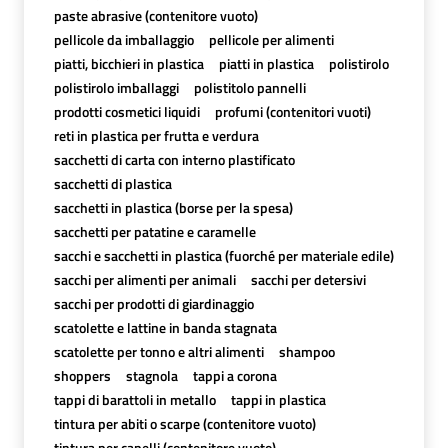
paste abrasive (contenitore vuoto)
pellicole da imballaggio
pellicole per alimenti
piatti, bicchieri in plastica
piatti in plastica
polistirolo
polistirolo imballaggi
polistitolo pannelli
prodotti cosmetici liquidi
profumi (contenitori vuoti)
reti in plastica per frutta e verdura
sacchetti di carta con interno plastificato
sacchetti di plastica
sacchetti in plastica (borse per la spesa)
sacchetti per patatine e caramelle
sacchi e sacchetti in plastica (fuorché per materiale edile)
sacchi per alimenti per animali
sacchi per detersivi
sacchi per prodotti di giardinaggio
scatolette e lattine in banda stagnata
scatolette per tonno e altri alimenti
shampoo
shoppers
stagnola
tappi a corona
tappi di barattoli in metallo
tappi in plastica
tintura per abiti o scarpe (contenitore vuoto)
tintura per capelli (contenitore vuoto)