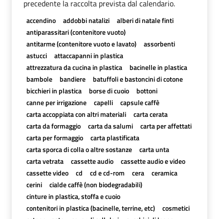
precedente la raccolta prevista dal calendario.
accendino
addobbi natalizi
alberi di natale finti
antiparassitari (contenitore vuoto)
antitarme (contenitore vuoto e lavato)
assorbenti
astucci
attaccapanni in plastica
attrezzatura da cucina in plastica
bacinelle in plastica
bambole
bandiere
batuffoli e bastoncini di cotone
bicchieri in plastica
borse di cuoio
bottoni
canne per irrigazione
capelli
capsule caffè
carta accoppiata con altri materiali
carta cerata
carta da formaggio
carta da salumi
carta per affettati
carta per formaggio
carta plastificata
carta sporca di colla o altre sostanze
carta unta
carta vetrata
cassette audio
cassette audio e video
cassette video
cd
cd e cd-rom
cera
ceramica
cerini
cialde caffè (non biodegradabili)
cinture in plastica, stoffa e cuoio
contenitori in plastica (bacinelle, terrine, etc)
cosmetici