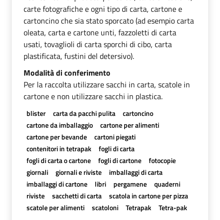
carte fotografiche e ogni tipo di carta, cartone e
cartoncino che sia stato sporcato (ad esempio carta
oleata, carta e cartone unti, fazzoletti di carta
usati, tovaglioli di carta sporchi di cibo, carta
plastificata, fustini del detersivo).
Modalità di conferimento
Per la raccolta utilizzare sacchi in carta, scatole in
cartone e non utilizzare sacchi in plastica.
blister
carta da pacchi pulita
cartoncino
cartone da imballaggio
cartone per alimenti
cartone per bevande
cartoni piegati
contenitori in tetrapak
fogli di carta
fogli di carta o cartone
fogli di cartone
fotocopie
giornali
giornali e riviste
imballaggi di carta
imballaggi di cartone
libri
pergamene
quaderni
riviste
sacchetti di carta
scatola in cartone per pizza
scatole per alimenti
scatoloni
Tetrapak
Tetra-pak