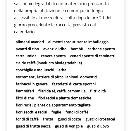
sacchi biodegradabili o in mater-bi in prossimità
della propria abitazione e comunque in luogo
accessibile al mezzo di raccolta dopo le ore 21 del
giorno precedente la raccolta prevista dal
calendario.
alimenti avariati
alimenti scaduti senza imballaggio
avanzi di cibo
avanzi di cibo
bambù
carbone spento
carta umida
cenere spenta
ceneri spente di caminetti
cialde caffè (involucro biodegradabile)
conchiglie e molluschi
erba
escrementi, lettiere di piccoli animali domestici
farinacei in genere
fazzoletti di carta sporchi
fiammiferi
filtri da tè, caffè, camomilla
filtri di tè
filtri di the
fiori recisi e piante domestiche
fiori recisi, piante da appartamento tagliate
fiori secchi e recisi
foglie
fondi di caffè
fondi di caffè
frutta
gusci di cozze
gusci di crostacei
gusci di frutta secca
gusci di vongole
gusci d'uovo