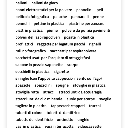
palloni
palloni da gioco
panni elettrostatici per la polvere
pannolini
peli
pellicola fotografica
peluche
pennarelli
penne
pennelli
pettine in plastica
piastrine per zanzare
piatti in plastica
piume
polvere da pulizia pavimenti
polveri dell'aspirapoolveri
posate in plastica
profilattici
reggette per legatura pacchi
righelli
rullino fotografico
sacchetti per aspirapolvere
sacchetti usati per l’acquisto di ortaggi sfusi
sapone in pezzi e saponette
scarpe
secchielli in plastica
sigarette
siringhe (con l'apposito cappuccio inserito sull'ago)
spazzole
spazzolini
spugne
stoviglie in plastica
stoviglie rotte
stracci
stracci unti da acquaragia
stracci unti da olio minerale
suole per scarpe
sveglie
tagliere in plastica
tappezzeria/tappeti
trucchi
tubetti di colore
tubetti di dentifricio
tubetto del dentifricio
uncinetto
unghie
vasi in plastica
vasi in terracotta
videocassette