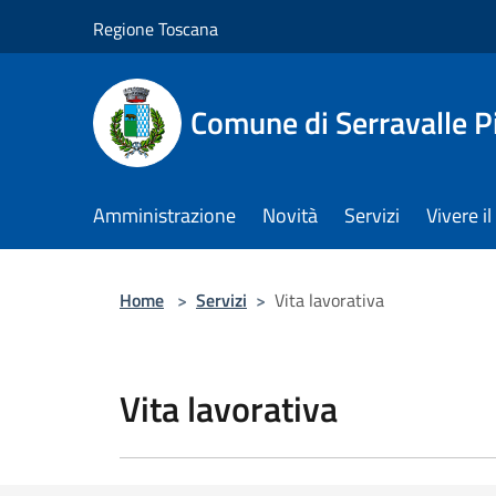
Salta al contenuto principale
Regione Toscana
Comune di Serravalle P
Amministrazione
Novità
Servizi
Vivere 
Home
>
Servizi
>
Vita lavorativa
Vita lavorativa