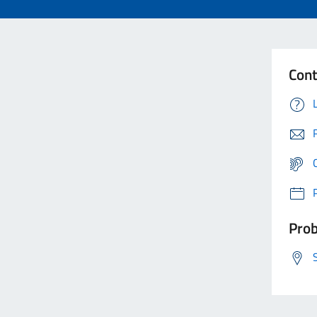
Cont
Prob