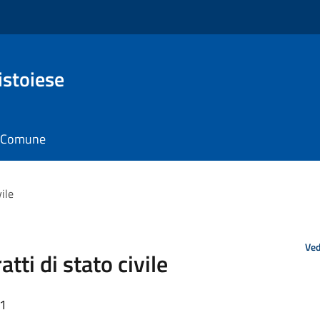
istoiese
il Comune
vile
Ved
atti di stato civile
31