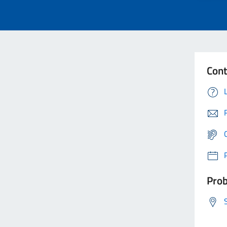
Cont
Prob