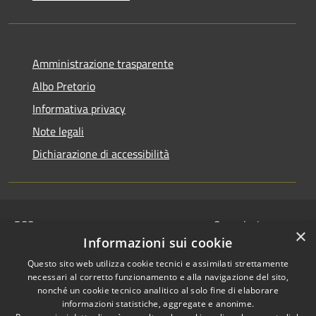
Amministrazione trasparente
Albo Pretorio
Informativa privacy
Note legali
Dichiarazione di accessibilità
RSS
Segnalazione
×
Accessibilità
disservizio
Informazioni sui cookie
Privacy
Whistleblowing
Questo sito web utilizza cookie tecnici e assimilati strettamente
Cookie
Dichiarazione di
necessari al corretto funzionamento e alla navigazione del sito,
Mappa del sito
nonché un cookie tecnico analitico al solo fine di elaborare
accessibilità
informazioni statistiche, aggregate e anonime.
© 2024 • Comune di