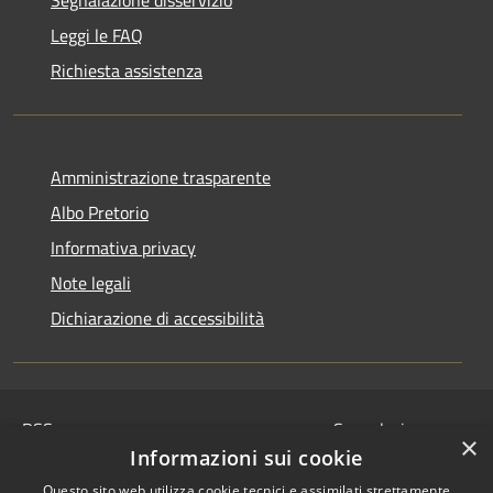
Segnalazione disservizio
Leggi le FAQ
Richiesta assistenza
Amministrazione trasparente
Albo Pretorio
Informativa privacy
Note legali
Dichiarazione di accessibilità
RSS
Segnalazione
×
Accessibilità
disservizio
Informazioni sui cookie
Privacy
Whistleblowing
Questo sito web utilizza cookie tecnici e assimilati strettamente